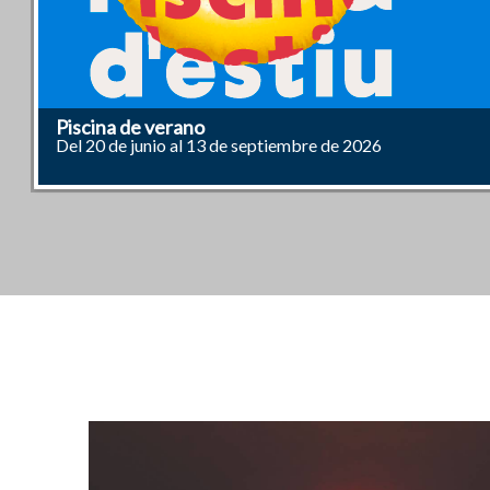
Fiestas Patronales y Populares de Mislata 2026
Piscina de verano
SONDEO DE OPINIÓN 2026
Refugios Climáticos
XIX Premis del Certamen de Relats Curts amb Pers
XVII Premios del concurso de carteles contra las vi
Taller grupal para dejar de fumar
Plan DANA Ocupación - Mislata
Agenda Urbana de Reconstrucción (AUR) de Mislat
Registro Genético de Perros en Mislata
Mislata T'Entén. Políticas de Diversidad e Igualdad
BiciMislata
Centro Sociocultural y Deportivo La Fábrica
Servicios Municipales
App Mislata
PUNTOS DE RECARGA DE COCHES ELÉCTRICO
Certificado de Empadronamiento
Obtención del Certificado Digital
Del 20 de agosto al 5 de septiembre
Del 20 de junio al 13 de septiembre de 2026
Accede al cuestionario y participa
Protección durante los periodos de calor extremo, a partir 
per la Igualtat, 2026
Plazo de presentación de solicitudes: 13 de julio al 22 de
Inicio de la actividad: 16 de julio, a las 18 h.
Relación de puestos a contratar en el Plan DANA Ocupaci
¡Desplázate en bicicleta por Mislata!
Un nuevo espacio pensado para ti
Nueva ubicación
Nuevo canal de comunicación
Informació
Trámite Online
En el ADL, con cita previa
Plazo de presentación de solicitudes: del 13 de julio al 3