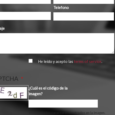
Telefono
aje
He leído y acepto las
terms of service
.
PTCHA
¿Cuál es el código de la
imagen?
Introduzca los caracteres mostrados en la imagen.