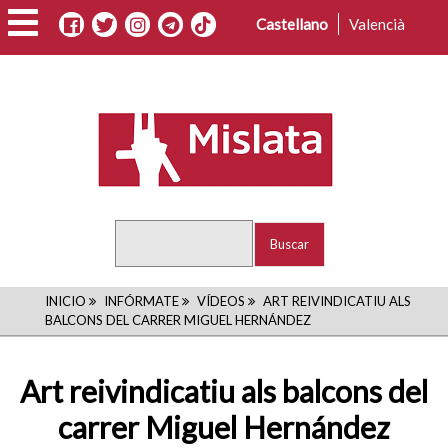
Pasar
Castellano
Valencià
al
contenido
principal
Buscar
RUTA
INICIO
INFÓRMATE
VÍDEOS
ART REIVINDICATIU ALS
BALCONS DEL CARRER MIGUEL HERNÁNDEZ
DE
NAVEGACIÓN
Art reivindicatiu als balcons del
carrer Miguel Hernández