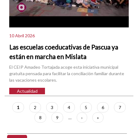
10 Abril 2026
Las escuelas coeducativas de Pascua ya
están en marcha en Mislata
El CEIP Amadeo Tortajada acoge esta iniciativa municipal
gratuita pensada para facilitar la conciliación familiar durante
las vacaciones escolares.
Actualidad
Paginación
Página
1
Página
2
Página
3
Página
4
Página
5
Página
6
Página
7
actual
Página
8
Página
9
…
Siguiente
›
Última
»
página
página