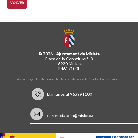
VOLVER
© 2026 - Ajuntament de Mislata
Plaça de la Constitució, 8
46920 Mislata
P4617100E
Aviso legal
Protección de datos
Mapa web
Contactar
Intranet
Llámanos al 963991100
correuciutada@mislata.es