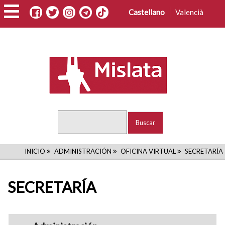
Pasar
Castellano
Valencià
al
contenido
principal
Buscar
RUTA
INICIO
ADMINISTRACIÓN
OFICINA VIRTUAL
SECRETARÍA
DE
SECRETARÍA
NAVEGACIÓN
navigation1