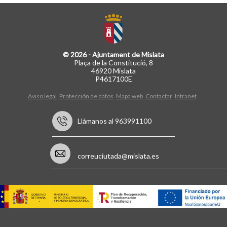
© 2026 - Ajuntament de Mislata
Plaça de la Constitució, 8
46920 Mislata
P4617100E
Aviso legal
Protección de datos
Mapa web
Contactar
Intranet
Llámanos al 963991100
correuciutada@mislata.es