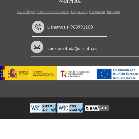
P4617100E
Aviso legal
Protección de datos
Mapa web
Contactar
Intranet
Llámanos al 963991100
correuciutada@mislata.es