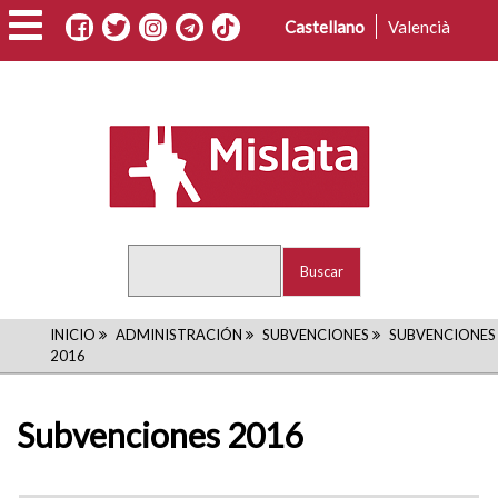
Pasar
Castellano
Valencià
al
contenido
principal
Buscar
RUTA
INICIO
ADMINISTRACIÓN
SUBVENCIONES
SUBVENCIONES
2016
DE
NAVEGACIÓN
Subvenciones 2016