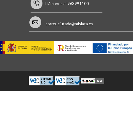
Llámanos al 963991100
correuciutada@mislata.es