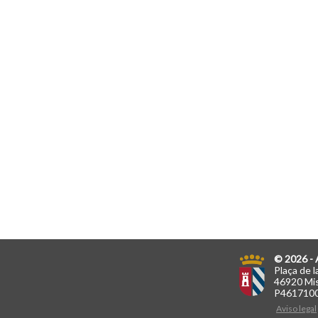
© 2026 - 
Plaça de l
46920 Mis
P461710
Aviso legal