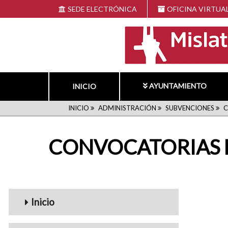
Pasar
SEDE ELECTRÓNICA
OFICINA VIRTUA
al
contenido
principal
AYUNTAMIENTO
INICIO
RUTA
INICIO
ADMINISTRACIÓN
SUBVENCIONES
C
DE
CONVOCATORIAS 
NAVEGACIÓN
navigation1
Inicio