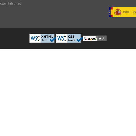
ctar
Intranet