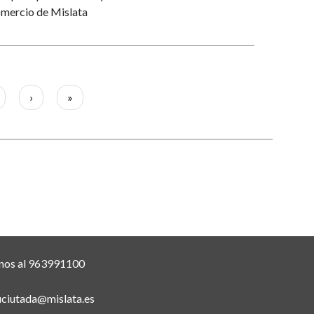
mercio de Mislata
gina
Siguiente
›
Última
»
página
página
nos al 963991100
uciutada@mislata.es