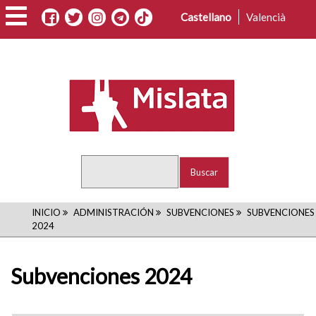
Pasar
Castellano
Valencià
al
contenido
principal
Buscar
RUTA
INICIO
ADMINISTRACIÓN
SUBVENCIONES
SUBVENCIONES
2024
DE
NAVEGACIÓN
Subvenciones 2024