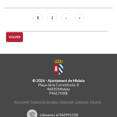
Paginación
Página
1
Página
2
Siguiente
›
Última
»
actual
página
página
VOLVER
© 2026 - Ajuntament de Mislata
Plaça de la Constitució, 8
46920 Mislata
P4617100E
Aviso legal
Protección de datos
Mapa web
Contactar
Intranet
Llámanos al 963991100