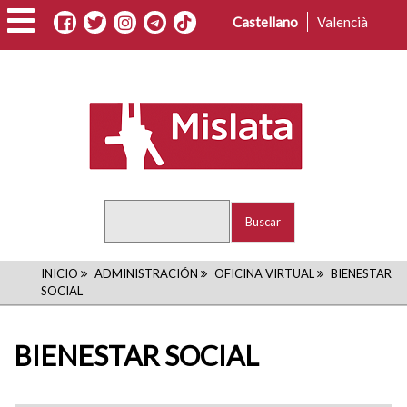
Pasar
Castellano
Valencià
al
contenido
principal
Buscar
RUTA
INICIO
ADMINISTRACIÓN
OFICINA VIRTUAL
BIENESTAR
SOCIAL
DE
NAVEGACIÓN
BIENESTAR SOCIAL