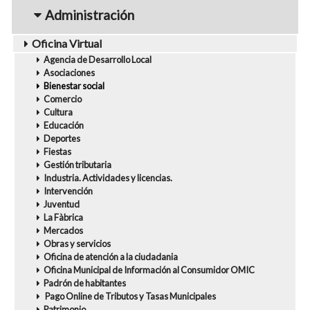
navigation1
Administración
Oficina Virtual
Agencia de Desarrollo Local
Asociaciones
Bienestar social
Comercio
Cultura
Educación
Deportes
Fiestas
Gestión tributaria
Industria. Actividades y licencias.
Intervención
Juventud
La Fàbrica
Mercados
Obras y servicios
Oficina de atención a la ciudadania
Oficina Municipal de Información al Consumidor OMIC
Padrón de habitantes
Pago Online de Tributos y Tasas Municipales
Patrimonio