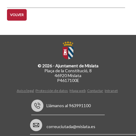
VOLVER
© 2026 - Ajuntament de Mislata
Plaça de la Constitució, 8
46920 Mislata
P4617100E
Aviso legal
Protección de datos
Mapa web
Contactar
Intranet
Llámanos al 963991100
correuciutada@mislata.es