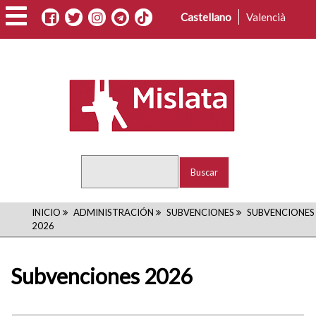
Pasar
Castellano
Valencià
al
contenido
principal
Buscar
RUTA
INICIO
ADMINISTRACIÓN
SUBVENCIONES
SUBVENCIONES
2026
DE
NAVEGACIÓN
Subvenciones 2026