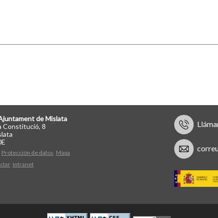
Ajuntament de Mislata
Lláma
a Constitució, 8
lata
0E
corre
Protección de datos
Mapa
ctar
Intranet