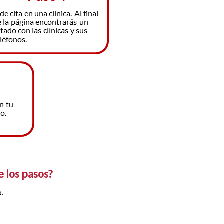
e los pasos?
o.