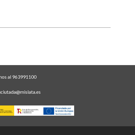
nos al 963991100
uciutada@mislata.es