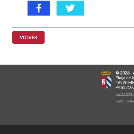
VOLVER
© 2026 - 
Plaça de l
46920 Mis
P461710
Aviso legal
web
Conta