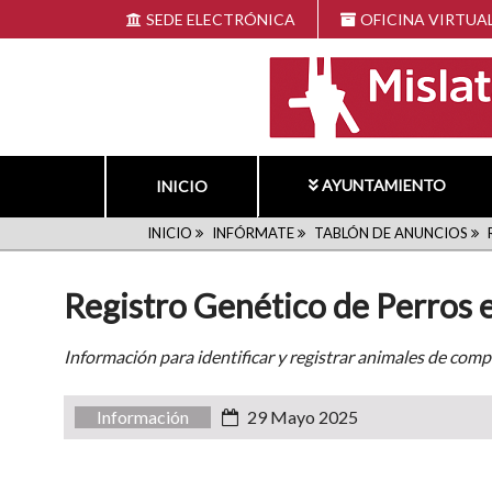
Pasar
SEDE ELECTRÓNICA
OFICINA VIRTUA
al
contenido
principal
AYUNTAMIENTO
INICIO
RUTA
INICIO
INFÓRMATE
TABLÓN DE ANUNCIOS
DE
Registro Genético de Perros 
NAVEGACIÓN
Información para identificar y registrar animales de com
Información
29 Mayo 2025