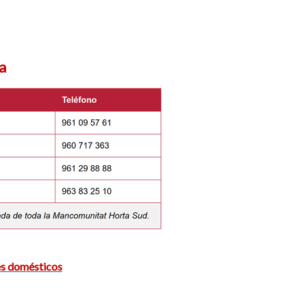
a
es domésticos