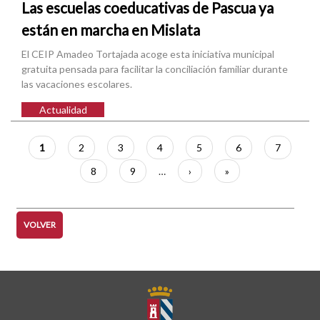
Las escuelas coeducativas de Pascua ya
están en marcha en Mislata
El CEIP Amadeo Tortajada acoge esta iniciativa municipal
gratuita pensada para facilitar la conciliación familiar durante
las vacaciones escolares.
Actualidad
Paginación
Página
1
Página
2
Página
3
Página
4
Página
5
Página
6
Página
7
actual
Página
8
Página
9
…
Siguiente
›
Última
»
página
página
VOLVER