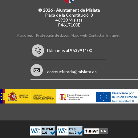
© 2026 - Ajuntament de Mislata
Plaça de la Constitució, 8
46920 Mislata
P4617100E
Aviso legal
Protección de datos
Mapa web
Contactar
Intranet
Llámanos al 963991100
correuciutada@mislata.es