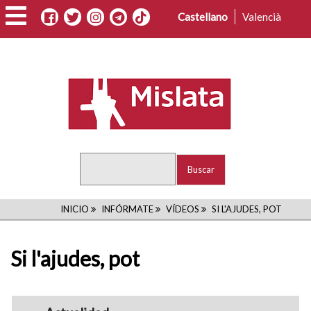
Pasar
Castellano
Valencià
al
contenido
principal
Buscar
RUTA
INICIO
INFÓRMATE
VÍDEOS
SI L'AJUDES, POT
DE
Si l'ajudes, pot
NAVEGACIÓN
Menu_Videos