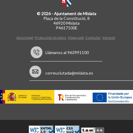
© 2026 - Ajuntament de Mislata
Plaça de la Constitució, 8
46920 Mislata
P4617100E
Aviso legal
Protección de datos
Mapa web
Contactar
Intranet
Llámanos al 963991100
correuciutada@mislata.es