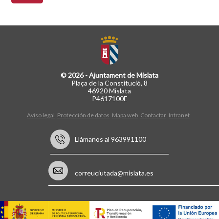
© 2026 - Ajuntament de Mislata
Plaça de la Constitució, 8
46920 Mislata
P4617100E
Aviso legal
Protección de datos
Mapa web
Contactar
Intranet
Llámanos al 963991100
correuciutada@mislata.es