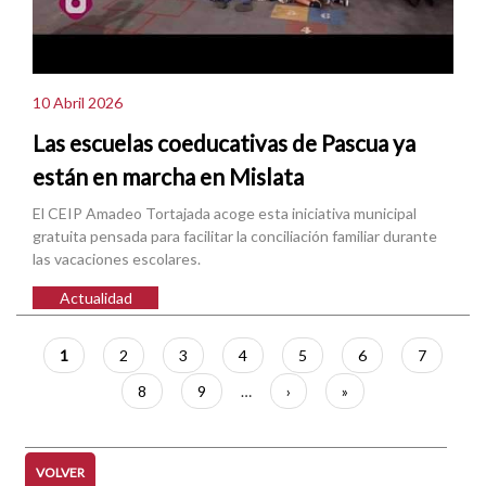
10 Abril 2026
Las escuelas coeducativas de Pascua ya
están en marcha en Mislata
El CEIP Amadeo Tortajada acoge esta iniciativa municipal
gratuita pensada para facilitar la conciliación familiar durante
las vacaciones escolares.
Actualidad
Paginación
Página
1
Página
2
Página
3
Página
4
Página
5
Página
6
Página
7
actual
Página
8
Página
9
…
Siguiente
›
Última
»
página
página
VOLVER