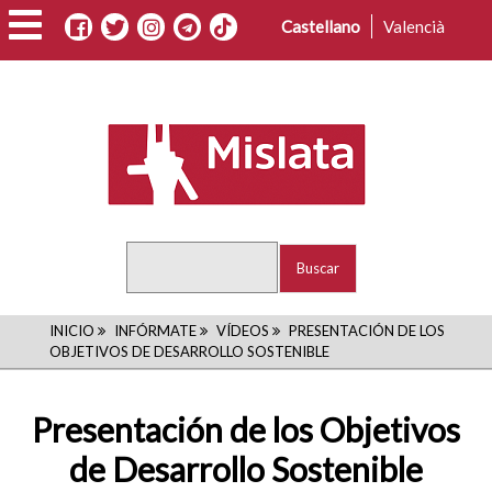
Pasar
Castellano
Valencià
al
contenido
principal
Buscar
RUTA
INICIO
INFÓRMATE
VÍDEOS
PRESENTACIÓN DE LOS
OBJETIVOS DE DESARROLLO SOSTENIBLE
DE
NAVEGACIÓN
Presentación de los Objetivos
de Desarrollo Sostenible