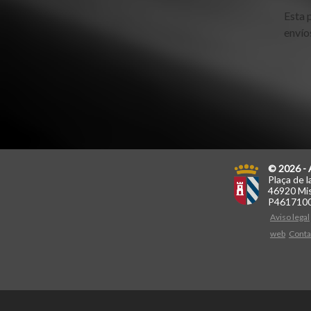
Esta 
envío
© 2026 - 
Plaça de l
46920 Mis
P461710
Aviso legal
web
Conta