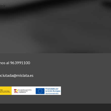
enir
nos al 963991100
uciutada@mislata.es