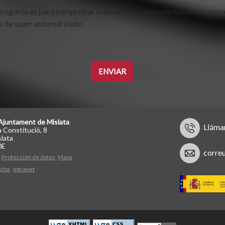
pregunta es para comprobar si usted es un visitante humano y prev
s de spam automatizado.
Ajuntament de Mislata
Lláma
a Constitució, 8
lata
0E
corre
Protección de datos
Mapa
ctar
Intranet