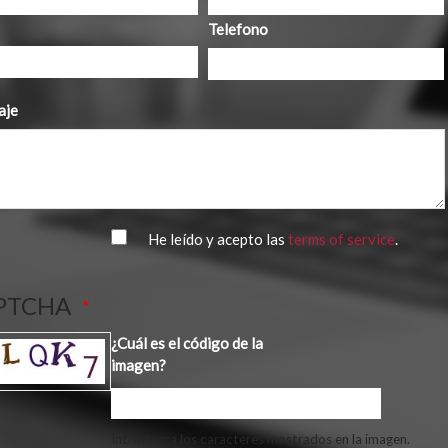
Telefono
aje
He leído y acepto las
terms of service
.
PTCHA
¿Cuál es el código de la
imagen?
Introduzca los caracteres mostrados en la imagen.