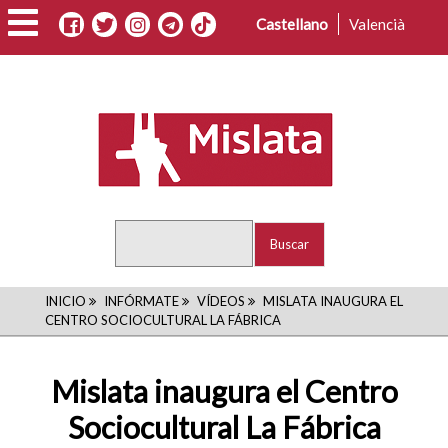
Pasar
Castellano
Valencià
al
contenido
principal
Buscar
RUTA
INICIO
INFÓRMATE
VÍDEOS
MISLATA INAUGURA EL
CENTRO SOCIOCULTURAL LA FÁBRICA
DE
NAVEGACIÓN
Mislata inaugura el Centro
Sociocultural La Fábrica