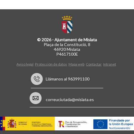
© 2026 - Ajuntament de Mislata
Plaça de la Constitució, 8
46920 Mislata
P4617100E
Aviso legal
Protección de datos
Mapa web
Contactar
Intranet
Llámanos al 963991100
correuciutada@mislata.es