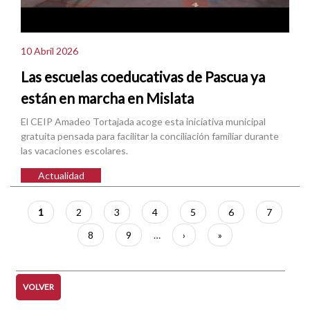
10 Abril 2026
Las escuelas coeducativas de Pascua ya
están en marcha en Mislata
El CEIP Amadeo Tortajada acoge esta iniciativa municipal
gratuita pensada para facilitar la conciliación familiar durante
las vacaciones escolares.
Actualidad
Paginación
Página
1
Página
2
Página
3
Página
4
Página
5
Página
6
Página
7
actual
Página
8
Página
9
…
Siguiente
›
Última
»
página
página
VOLVER