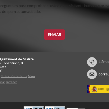
pregunta es para comprobar si usted es un visitante humano y prev
s de spam automatizado.
Ajuntament de Mislata
Lláma
a Constitució, 8
lata
0E
corre
Protección de datos
Mapa
ctar
Intranet