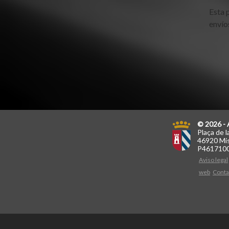
Esta 
envío
© 2026 - 
Plaça de l
46920 Mis
P461710
Aviso legal
web
Conta