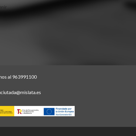
enir
nos al 963991100
uciutada@mislata.es