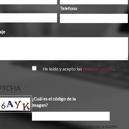
Telefono
aje
He leído y acepto las
terms of service
.
PTCHA
¿Cuál es el código de la
imagen?
Introduzca los caracteres mostrados en la imagen.