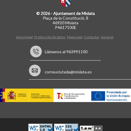
© 2026 - Ajuntament de Mislata
Plaça de la Constitució, 8
46920 Mislata
P4617100E
Aviso legal
Protección de datos
Mapa web
Contactar
Intranet
Llámanos al 963991100
correuciutada@mislata.es