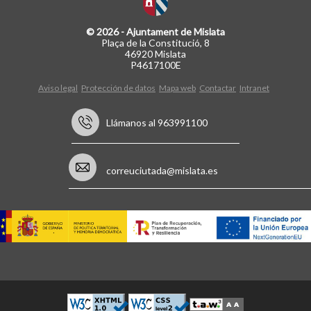
© 2026 - Ajuntament de Mislata
Plaça de la Constitució, 8
46920 Mislata
P4617100E
Aviso legal
Protección de datos
Mapa web
Contactar
Intranet
Llámanos al 963991100
correuciutada@mislata.es