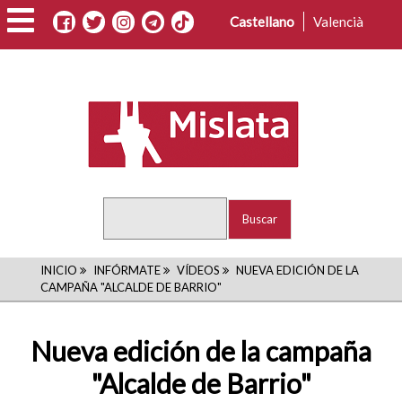
Pasar
Castellano
Valencià
al
contenido
principal
Buscar
RUTA
INICIO
INFÓRMATE
VÍDEOS
NUEVA EDICIÓN DE LA
CAMPAÑA "ALCALDE DE BARRIO"
DE
NAVEGACIÓN
Nueva edición de la campaña
"Alcalde de Barrio"