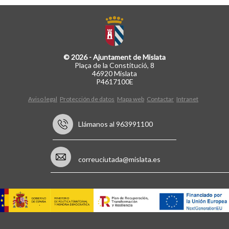
© 2026 - Ajuntament de Mislata
Plaça de la Constitució, 8
46920 Mislata
P4617100E
Aviso legal
Protección de datos
Mapa web
Contactar
Intranet
Llámanos al 963991100
correuciutada@mislata.es