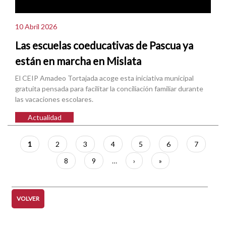
10 Abril 2026
Las escuelas coeducativas de Pascua ya
están en marcha en Mislata
El CEIP Amadeo Tortajada acoge esta iniciativa municipal
gratuita pensada para facilitar la conciliación familiar durante
las vacaciones escolares.
Actualidad
Paginación
Página
1
Página
2
Página
3
Página
4
Página
5
Página
6
Página
7
actual
Página
8
Página
9
…
Siguiente
›
Última
»
página
página
VOLVER