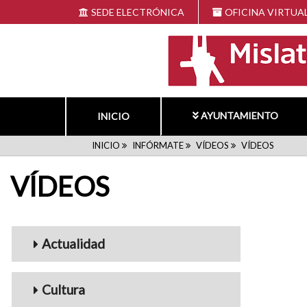
Pasar
SEDE ELECTRÓNICA
OFICINA VIRTUA
al
contenido
principal
AYUNTAMIENTO
INICIO
RUTA
INICIO
INFÓRMATE
VÍDEOS
VÍDEOS
VÍDEOS
DE
NAVEGACIÓN
Menu_Videos
Actualidad
Cultura