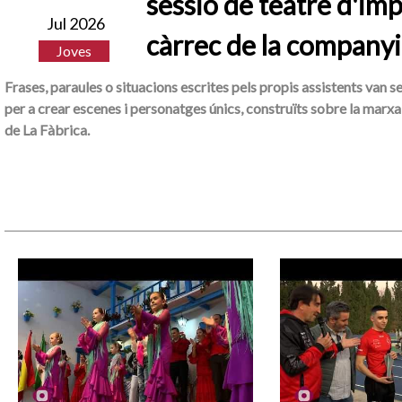
sessió de teatre d'imp
Jul 2026
càrrec de la companyi
Joves
Frases, paraules o situacions escrites pels propis assistents van s
per a crear escenes i personatges únics, construïts sobre la marxa 
de La Fàbrica.