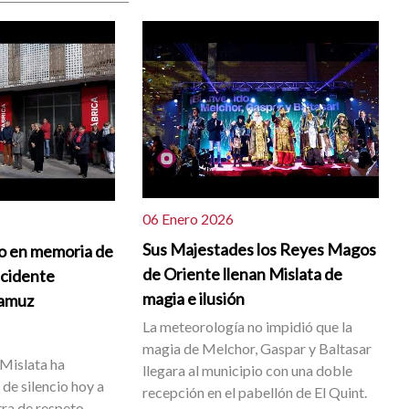
06 Enero 2026
Sus Majestades los Reyes Magos
io en memoria de
de Oriente llenan Mislata de
ccidente
magia e ilusión
damuz
La meteorología no impidió que la
magia de Melchor, Gaspar y Baltasar
Mislata ha
llegara al municipio con una doble
de silencio hoy a
recepción en el pabellón de El Quint.
ra de respeto,