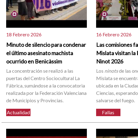
18 Febrero 2026
16 Febrero 2026
Minuto de silencio para condenar
Las comisiones fa
el último asesinato machista
Mislata visitan la
ocurrido en Benicàssim
Ninot 2026
La concentración se realizó a las
Los
ninots
de las on
puertas del Centro Sociocultural La
Mislata se encuentr
Fábrica, sumándose a la convocatoria
ubicada en la Ciudad
realizada por la Federación Valenciana
Ciencias, esperando
de Municipios y Provincias.
salvarse del fuego.
Actualidad
Fallas