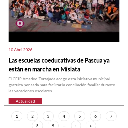
10 Abril 2026
Las escuelas coeducativas de Pascua ya
están en marcha en Mislata
El CEIP Amadeo Tortajada acoge esta iniciativa municipal
gratuita pensada para facilitar la conciliación familiar durante
las vacaciones escolares.
Actualidad
Paginación
Página
1
Página
2
Página
3
Página
4
Página
5
Página
6
Página
7
actual
Página
8
Página
9
…
Siguiente
›
Última
»