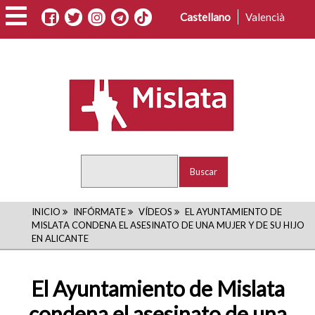
Pasar
Castellano
Valencià
al
contenido
principal
Buscar
RUTA
INICIO
INFÓRMATE
VÍDEOS
EL AYUNTAMIENTO DE
MISLATA CONDENA EL ASESINATO DE UNA MUJER Y DE SU HIJO
DE
EN ALICANTE
NAVEGACIÓN
El Ayuntamiento de Mislata
condena el asesinato de una