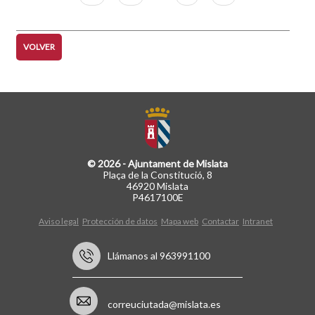
página
página
VOLVER
© 2026 - Ajuntament de Mislata
Plaça de la Constitució, 8
46920 Mislata
P4617100E
Aviso legal
Protección de datos
Mapa web
Contactar
Intranet
Llámanos al 963991100
correuciutada@mislata.es