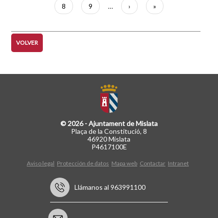
actual
Página
8
Página
9
…
Siguiente
›
Última
»
página
página
VOLVER
© 2026 - Ajuntament de Mislata
Plaça de la Constitució, 8
46920 Mislata
P4617100E
Aviso legal
Protección de datos
Mapa web
Contactar
Intranet
Llámanos al 963991100