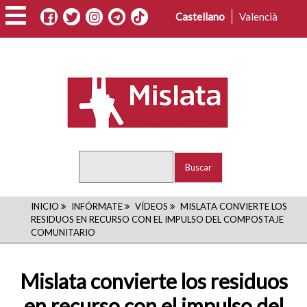
Pasar
Castellano
Valencià
al
contenido
principal
Buscar
RUTA
INICIO
INFÓRMATE
VÍDEOS
MISLATA CONVIERTE LOS
RESIDUOS EN RECURSO CON EL IMPULSO DEL COMPOSTAJE
DE
COMUNITARIO
NAVEGACIÓN
Mislata convierte los residuos
en recurso con el impulso del