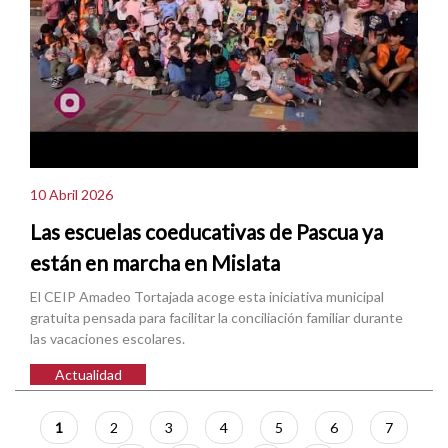
10 Abril 2026
Las escuelas coeducativas de Pascua ya
están en marcha en Mislata
El CEIP Amadeo Tortajada acoge esta iniciativa municipal
gratuita pensada para facilitar la conciliación familiar durante
las vacaciones escolares.
Actualidad
Paginación
Página
1
Página
2
Página
3
Página
4
Página
5
Página
6
Página
7