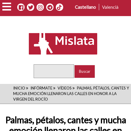
Pasar
Castellano
Valencià
al
contenido
principal
Buscar
RUTA
INICIO
INFÓRMATE
VÍDEOS
PALMAS, PÉTALOS, CANTES Y
MUCHA EMOCIÓN LLENARON LAS CALLES EN HONOR A LA
DE
VIRGEN DEL ROCÍO
NAVEGACIÓN
Palmas, pétalos, cantes y mucha
emoción llenaron las calles en