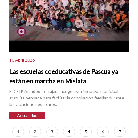
10 Abril 2026
Las escuelas coeducativas de Pascua ya
están en marcha en Mislata
El CEIP Amadeo Tortajada acoge esta iniciativa municipal
gratuita pensada para facilitar la conciliación familiar durante
las vacaciones escolares.
Actualidad
Paginación
Página
1
Página
2
Página
3
Página
4
Página
5
Página
6
Página
7