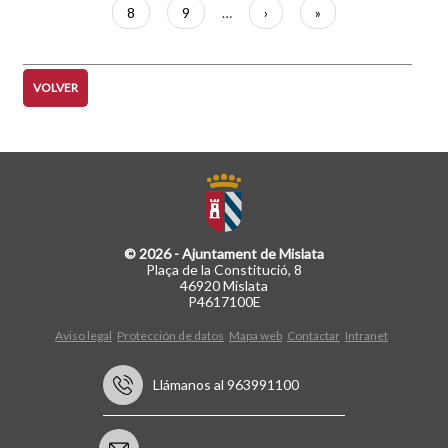
actual
Página
8
Página
9
…
Siguiente
›
Última
»
página
página
VOLVER
© 2026 - Ajuntament de Mislata
Plaça de la Constitució, 8
46920 Mislata
P4617100E
Aviso legal
Protección de datos
Mapa web
Contactar
Intranet
Llámanos al 963991100