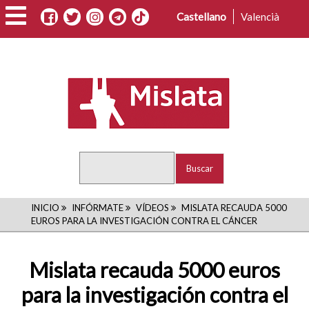
Pasar
Castellano
Valencià
al
contenido
principal
Buscar
RUTA
INICIO
INFÓRMATE
VÍDEOS
MISLATA RECAUDA 5000
EUROS PARA LA INVESTIGACIÓN CONTRA EL CÁNCER
DE
NAVEGACIÓN
Mislata recauda 5000 euros
para la investigación contra el