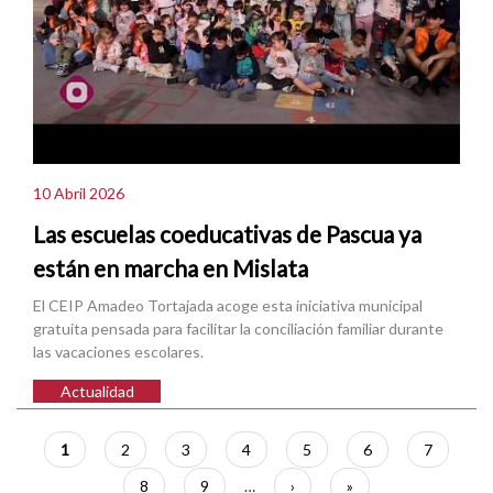
10 Abril 2026
Las escuelas coeducativas de Pascua ya
están en marcha en Mislata
El CEIP Amadeo Tortajada acoge esta iniciativa municipal
gratuita pensada para facilitar la conciliación familiar durante
las vacaciones escolares.
Actualidad
Paginación
Página
1
Página
2
Página
3
Página
4
Página
5
Página
6
Página
7
actual
Página
8
Página
9
…
Siguiente
›
Última
»