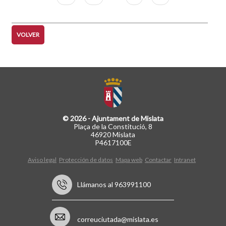
página
página
VOLVER
© 2026 - Ajuntament de Mislata
Plaça de la Constitució, 8
46920 Mislata
P4617100E
Aviso legal
Protección de datos
Mapa web
Contactar
Intranet
Llámanos al 963991100
correuciutada@mislata.es