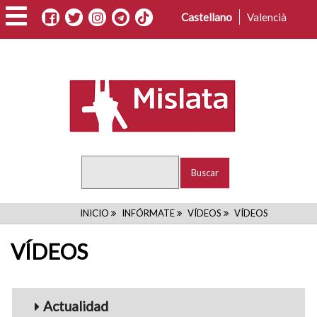
Pasar
Castellano
Valencià
al
contenido
principal
Buscar
RUTA
INICIO
INFÓRMATE
VÍDEOS
VÍDEOS
DE
VÍDEOS
NAVEGACIÓN
Menu_Videos
Actualidad