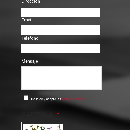
Dirección
Email
Telefono
Mensaje
He leído y acepto las
terms of service
.
CAPTCHA