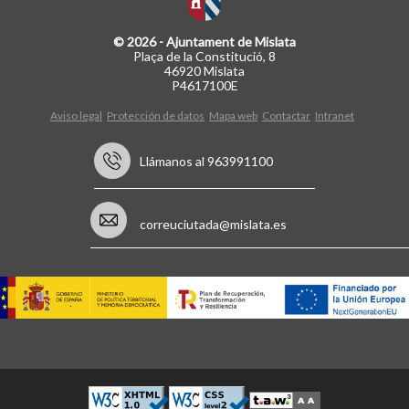
© 2026 - Ajuntament de Mislata
Plaça de la Constitució, 8
46920 Mislata
P4617100E
Aviso legal
Protección de datos
Mapa web
Contactar
Intranet
Llámanos al 963991100
correuciutada@mislata.es