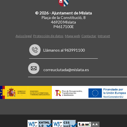
© 2026 - Ajuntament de Mislata
Plaça de la Constitució, 8
46920 Mislata
P4617100E
Aviso legal
Protección de datos
Mapa web
Contactar
Intranet
Llámanos al 963991100
correuciutada@mislata.es