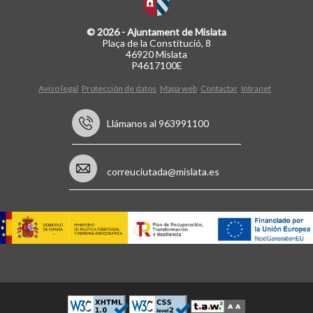
© 2026 - Ajuntament de Mislata
Plaça de la Constitució, 8
46920 Mislata
P4617100E
Aviso legal
Protección de datos
Mapa web
Contactar
Intranet
Llámanos al 963991100
correuciutada@mislata.es