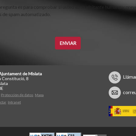
pregunta es para comprobar si usted es un visitante humano y prev
s de spam automatizado.
Ajuntament de Mislata
Lláma
a Constitució, 8
lata
0E
corre
Protección de datos
Mapa
ctar
Intranet