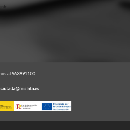
enir
nos al 963991100
uciutada@mislata.es