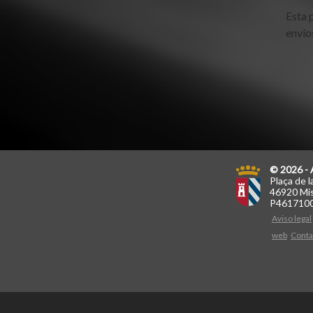
Esta 
envío
© 2026 - 
Plaça de l
46920 Mis
P461710
Aviso legal
web
Conta