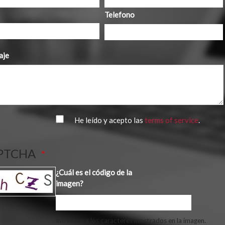
Telefono
aje
He leído y acepto las
terms of service
.
PTCHA
¿Cuál es el código de la
imagen?
Introduzca los caracteres mostrados en la imagen.