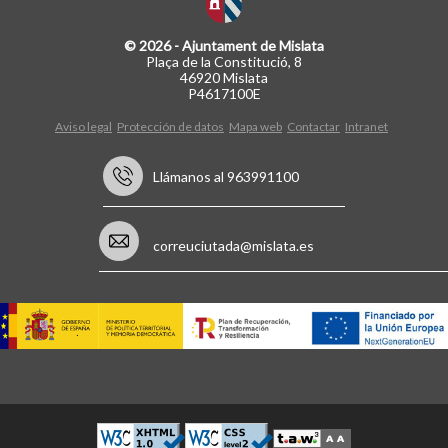
© 2026 - Ajuntament de Mislata
Plaça de la Constitució, 8
46920 Mislata
P4617100E
Aviso legal
Protección de datos
Mapa web
Contactar
Intranet
Llámanos al 963991100
correuciutada@mislata.es