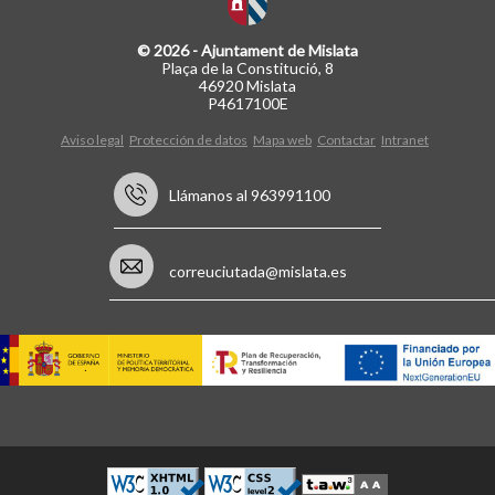
© 2026 - Ajuntament de Mislata
Plaça de la Constitució, 8
46920 Mislata
P4617100E
Aviso legal
Protección de datos
Mapa web
Contactar
Intranet
Llámanos al 963991100
correuciutada@mislata.es