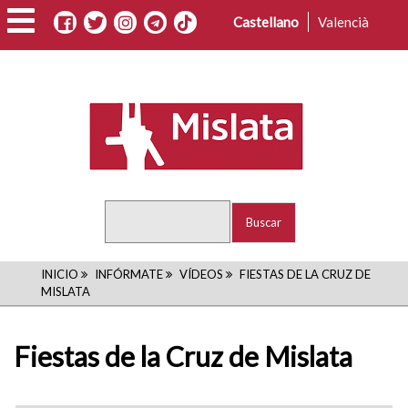
Pasar
Castellano
Valencià
al
contenido
principal
Buscar
RUTA
INICIO
INFÓRMATE
VÍDEOS
FIESTAS DE LA CRUZ DE
MISLATA
DE
NAVEGACIÓN
Fiestas de la Cruz de Mislata