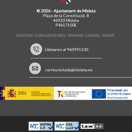
© 2026 - Ajuntament de Mislata
Plaça de la Constitució, 8
46920 Mislata
P4617100E
Aviso legal
Protección de datos
Mapa web
Contactar
Intranet
Llámanos al 963991100
correuciutada@mislata.es