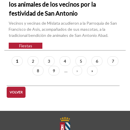
los animales de los vecinos por la
festividad de San Antonio
Vecinos y vecinas de Mislata acudieron a la Parroquia de San
Francisco de Asís, acompañados de sus mascotas, a la
tradicional bendición de animales de San Antonio Abad.
Fiestas
Paginación
Página
1
Página
2
Página
3
Página
4
Página
5
Página
6
Página
7
actual
Página
8
Página
9
…
Siguiente
›
Última
»
página
página
VOLVER