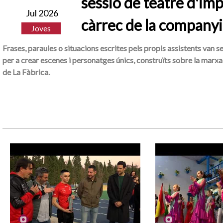
sessió de teatre d'imp
Jul 2026
càrrec de la companyi
Joves
Frases, paraules o situacions escrites pels propis assistents van s
per a crear escenes i personatges únics, construïts sobre la marxa 
de La Fàbrica.