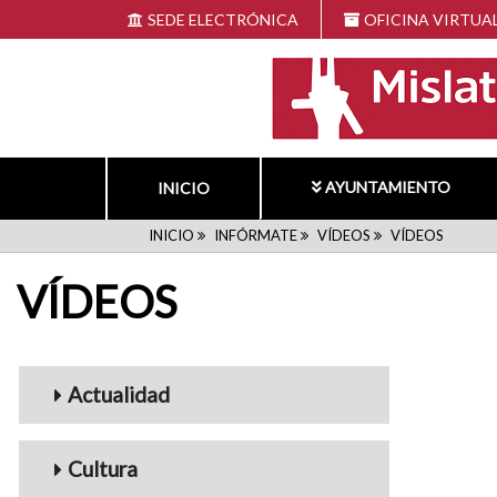
Pasar
SEDE ELECTRÓNICA
OFICINA VIRTUA
al
contenido
principal
AYUNTAMIENTO
INICIO
RUTA
INICIO
INFÓRMATE
VÍDEOS
VÍDEOS
VÍDEOS
DE
NAVEGACIÓN
Menu_Videos
Actualidad
Cultura