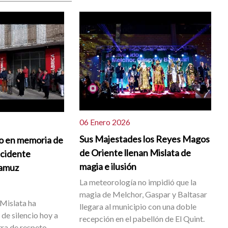
06 Enero 2026
Sus Majestades los Reyes Magos
io en memoria de
de Oriente llenan Mislata de
ccidente
magia e ilusión
damuz
La meteorología no impidió que la
magia de Melchor, Gaspar y Baltasar
Mislata ha
llegara al municipio con una doble
de silencio hoy a
recepción en el pabellón de El Quint.
ra de respeto,