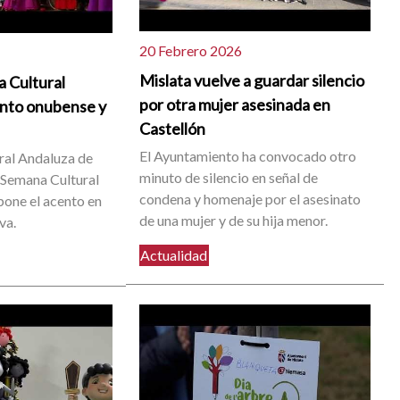
20 Febrero 2026
Mislata vuelve a guardar silencio
a Cultural
por otra mujer asesinada en
ento onubense y
Castellón
El Ayuntamiento ha convocado otro
ral Andaluza de
minuto de silencio en señal de
 Semana Cultural
condena y homenaje por el asesinato
pone el acento en
de una mujer y de su hija menor.
va.
Actualidad