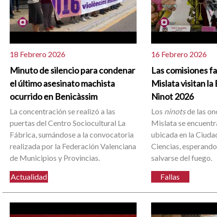
18 Febrero 2026
16 Febrero 2026
Minuto de silencio para condenar
Las comisiones fa
el último asesinato machista
Mislata visitan la
ocurrido en Benicàssim
Ninot 2026
La concentración se realizó a las
Los
ninots
de las on
puertas del Centro Sociocultural La
Mislata se encuentr
Fábrica, sumándose a la convocatoria
ubicada en la Ciudad
realizada por la Federación Valenciana
Ciencias, esperando
de Municipios y Provincias.
salvarse del fuego.
Actualidad
Fallas