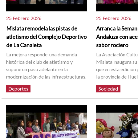
25 Febrero 2026
25 Febrero 2026
Mislata remodela las pistas de
Arranca la Seman
atletismo del Complejo Deportivo
Andaluza con ac
de La Canaleta
sabor rociero
La mejora responde una demanda
La Asociación Cultu
histórica del club de atletismo y
Mislata inaugura su
supone un paso adelante en la
que en esta edición 
modernización de las infraestructuras.
la provincia de Huel
Deportes
Sociedad