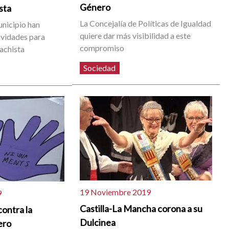
Género
sta
La Concejalía de Políticas de Igualdad
unicipio han
quiere dar más visibilidad a este
ividades para
compromiso
machista
Sociedad
19 Noviembre 2019
9
Castilla-La Mancha corona a su
contra la
Dulcinea
ero