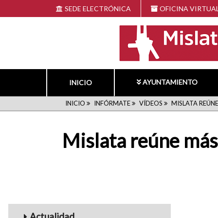
Pasar
SEDE ELECTRÓNICA
OFICINA VIRTUA
al
contenido
principal
AYUNTAMIENTO
INICIO
RUTA
INICIO
INFÓRMATE
VÍDEOS
MISLATA REÚNE
DE
Mislata reúne más 
NAVEGACIÓN
Menu_Videos
Actualidad