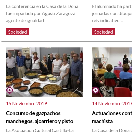
La conferencia en la Casa de la Dona
El alumnado ha part
fue impartida por Agustí Zaragozà,
jornadas con dibujo
agente de igualdad
reivindicativos.
Sociedad
Sociedad
15 Noviembre 2019
14 Noviembre 201
Concurso de gazpachos
Actuaciones contr
manchegos, ajoarriero y pisto
machista
La Asociación Cultural Castilla-La
La Casa de la Dona 