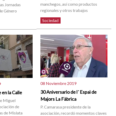
manchegos, así como productos
las Jornadas
regionales y otros trabajos
 de Género
Sociedad
08 Noviembre 2019
9
30 Aniversario de l´ Espai de
 en la Calle
Majors La Fàbrica
le Miguel
ociación de
P. Camarasa presidente de la
as de Mislata
asociación, recordó momentos claves