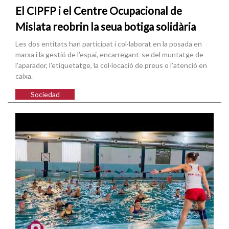
El CIPFP i el Centre Ocupacional de
Mislata reobrin la seua botiga solidària
Les dos entitats han participat i col·laborat en la posada en
marxa i la gestió de l’espai, encarregant-se del muntatge de
l’aparador, l’etiquetatge, la col·locació de preus o l’atenció en
caixa.
Sociedad