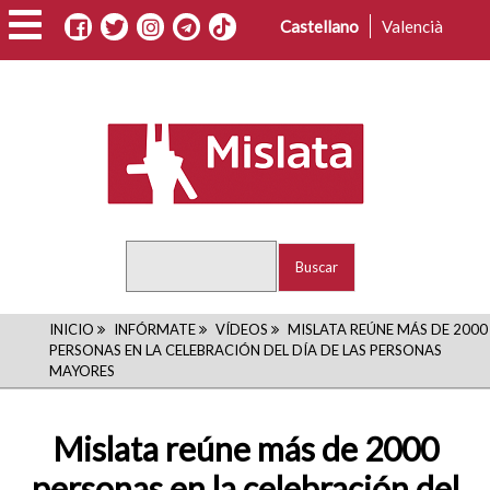
Pasar
Castellano
Valencià
al
contenido
principal
Buscar
RUTA
INICIO
INFÓRMATE
VÍDEOS
MISLATA REÚNE MÁS DE 2000
PERSONAS EN LA CELEBRACIÓN DEL DÍA DE LAS PERSONAS
DE
MAYORES
NAVEGACIÓN
Mislata reúne más de 2000
personas en la celebración del