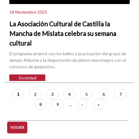
18 Noviembre 2025
La Asociación Cultural de Castilla la
Mancha de Mislata celebra su semana
cultural
El programa arrancó con los bailes y la actuación del grupo de
danzas Aldonza y la degustación de platos manchegos con el
concurso de gazpachos.
Sociedad
Paginación
Página
1
Página
2
Página
3
Página
4
Página
5
Página
6
Página
7
actual
Página
8
Página
9
…
Siguiente
›
Última
»
página
página
VOLVER