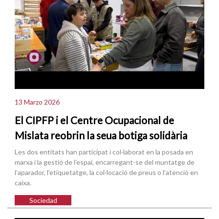
13 Marzo 2026
El CIPFP i el Centre Ocupacional de
Mislata reobrin la seua botiga solidària
Les dos entitats han participat i col·laborat en la posada en
marxa i la gestió de l’espai, encarregant-se del muntatge de
l’aparador, l’etiquetatge, la col·locació de preus o l’atenció en
caixa.
Sociedad