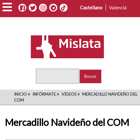
Pasar
Castellano
Valencià
al
contenido
principal
Buscar
RUTA
INICIO
INFÓRMATE
VÍDEOS
MERCADILLO NAVIDEÑO DEL
COM
DE
NAVEGACIÓN
Mercadillo Navideño del COM