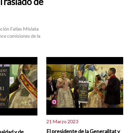
 Traslado de
ación Fallas Mislata
once comisiones de la
21 Marzo 2023
El presidente de la Generalitat y
ualdad y de