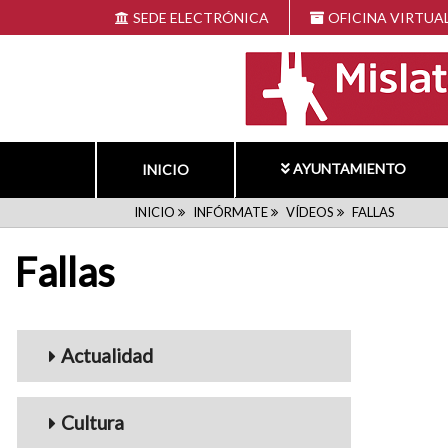
Pasar
SEDE ELECTRÓNICA
OFICINA VIRTUA
al
contenido
principal
AYUNTAMIENTO
INICIO
RUTA
INICIO
INFÓRMATE
VÍDEOS
FALLAS
Fallas
DE
NAVEGACIÓN
Menu_Videos
Actualidad
Cultura