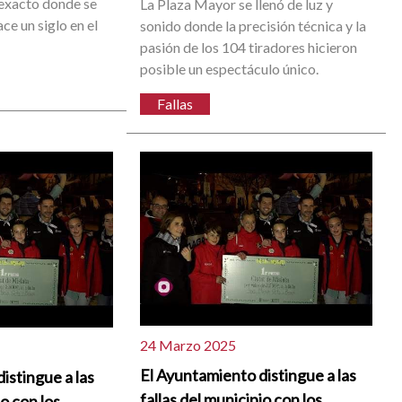
 exacto donde se
La Plaza Mayor se llenó de luz y
ace un siglo en el
sonido donde la precisión técnica y la
pasión de los 104 tiradores hicieron
posible un espectáculo único.
Fallas
24 Marzo 2025
El Ayuntamiento distingue a las
istingue a las
fallas del municipio con los
io con los