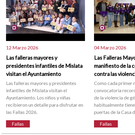
12 Marzo 2026
04 Marzo 2026
Las falleras mayores y
Las Falleras Mayo
presidentes infantiles de Mislata
manifiesto de la 
visitan el Ayuntamiento
contra las violen
Las falleras mayores y presidentes
Como cada primer m
infantiles de Mislata visitan el
convocatoria record
Ayuntamiento. Los niños y niñas
de la violencia de g
recibieron un detalle para disfrutar en
habitualmente tiene 
las Fallas 2026.
puertas de la Casa 
Fallas
Fallas