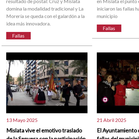
resultado de postal: Cruz y Mislata
en Mislata el punto
domina la modalidad tradicional y La
iniciaron las fallas h
Morería se queda con el galardón a la
municipio
idea más innovadora.
Fallas
Fallas
13 Mayo 2025
21 Abril 2025
Mislata vive el emotivo traslado
El Ayuntamiento d
de la Senyera con la participación
fallas del municip