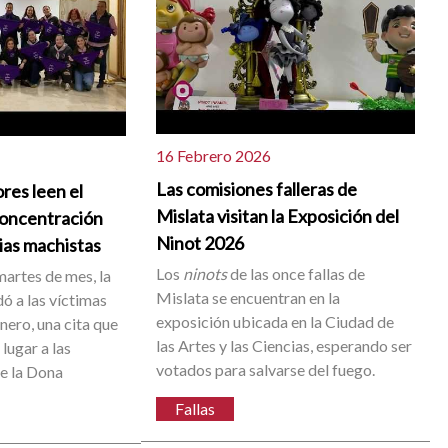
16 Febrero 2026
Las comisiones falleras de
res leen el
Mislata visitan la Exposición del
concentración
Ninot 2026
cias machistas
Los
ninots
de las once fallas de
artes de mes, la
Mislata se encuentran en la
ó a las víctimas
exposición ubicada en la Ciudad de
énero, una cita que
las Artes y las Ciencias, esperando ser
lugar a las
votados para salvarse del fuego.
de la Dona
Fallas