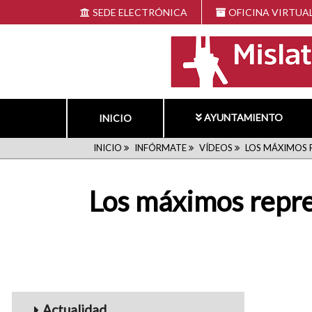
Pasar
SEDE ELECTRÓNICA
OFICINA VIRTUA
al
contenido
principal
AYUNTAMIENTO
INICIO
RUTA
INICIO
INFÓRMATE
VÍDEOS
LOS MÁXIMOS R
DE
Los máximos repres
NAVEGACIÓN
Menu_Videos
Actualidad