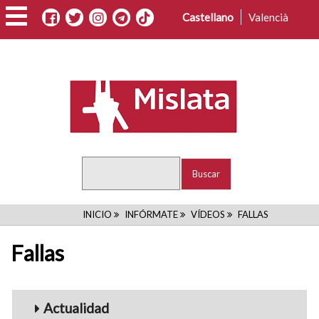
Pasar
Castellano
Valencià
al
contenido
principal
Buscar
RUTA
INICIO
INFÓRMATE
VÍDEOS
FALLAS
DE
Fallas
NAVEGACIÓN
Menu_Videos
Actualidad