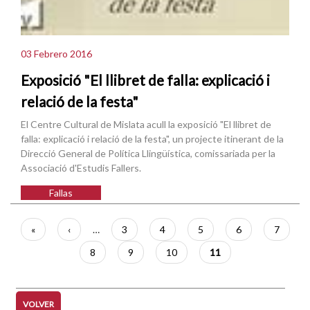
03 Febrero 2016
Exposició "El llibret de falla: explicació i
relació de la festa"
El Centre Cultural de Mislata acull la exposició "El llibret de
falla: explicació i relació de la festa", un projecte itinerant de la
Direcció General de Política Llingüística, comissariada per la
Associació d'Estudis Fallers.
Fallas
Paginación
Primera
«
Página
‹
…
Página
3
Página
4
Página
5
Página
6
Página
7
página
anterior
Página
8
Página
9
Página
10
Página
11
actual
VOLVER