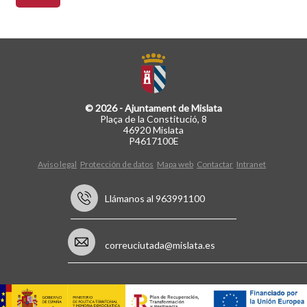
© 2026 - Ajuntament de Mislata
Plaça de la Constitució, 8
46920 Mislata
P4617100E
Aviso legal
Protección de datos
Mapa web
Contactar
Intranet
Llámanos al 963991100
correuciutada@mislata.es