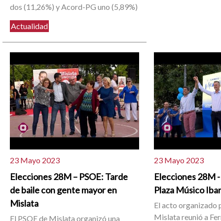
dos (11,26%) y Acord-PG uno (5,89%)
Actualidad
23 Mayo 2023
23 Mayo 2023
Elecciones 28M – PSOE: Tarde
Elecciones 28M - 
de baile con gente mayor en
Plaza Músico Iba
Mislata
El acto organizado 
Mislata reunió a Fe
El PSOE de Mislata organizó una