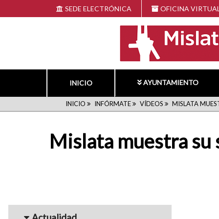
Pasar
SEDE ELECTRÓNICA
OFICINA VIRTUA
al
contenido
principal
AYUNTAMIENTO
INICIO
RUTA
INICIO
INFÓRMATE
VÍDEOS
MISLATA MUEST
DE
Mislata muestra su 
NAVEGACIÓN
Menu_Videos
Actualidad