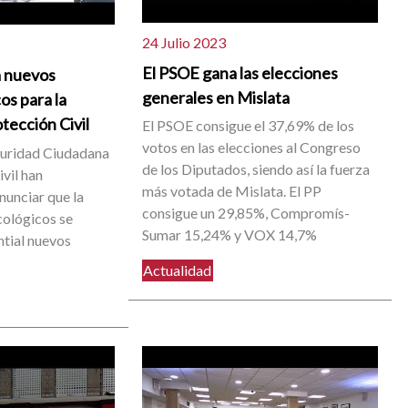
24 Julio 2023
El PSOE gana las elecciones
a nuevos
generales en Mislata
os para la
otección Civil
El PSOE consigue el 37,69% de los
votos en las elecciones al Congreso
guridad Ciudadana
de los Diputados, siendo así la fuerza
ivil han
más votada de Mislata. El PP
unciar que la
consigue un 29,85%, Compromís-
cológicos se
Sumar 15,24% y VOX 14,7%
tial nuevos
Actualidad