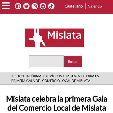
Pasar
Castellano
Valencià
al
contenido
principal
Buscar
RUTA
INICIO
INFÓRMATE
VÍDEOS
MISLATA CELEBRA LA
PRIMERA GALA DEL COMERCIO LOCAL DE MISLATA
DE
NAVEGACIÓN
Mislata celebra la primera Gala
del Comercio Local de Mislata