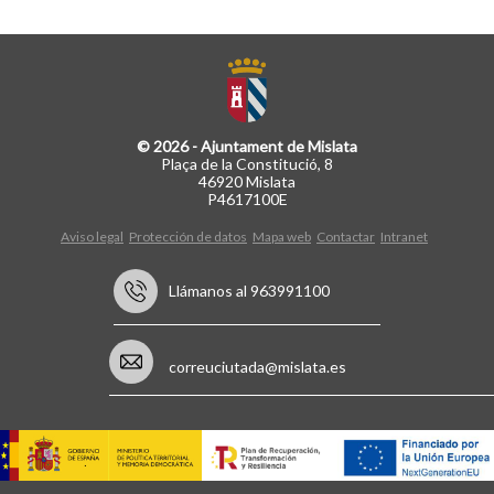
© 2026 - Ajuntament de Mislata
Plaça de la Constitució, 8
46920 Mislata
P4617100E
Aviso legal
Protección de datos
Mapa web
Contactar
Intranet
Llámanos al 963991100
correuciutada@mislata.es