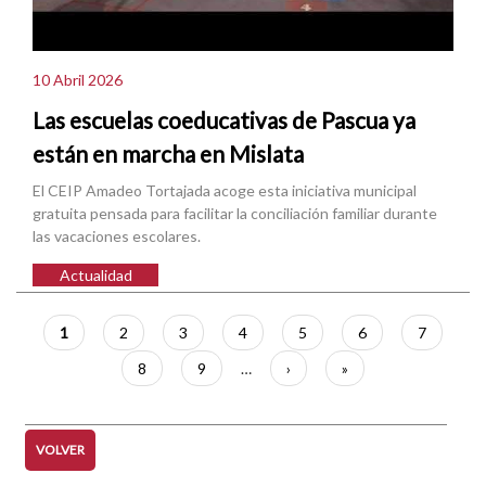
10 Abril 2026
Las escuelas coeducativas de Pascua ya
están en marcha en Mislata
El CEIP Amadeo Tortajada acoge esta iniciativa municipal
gratuita pensada para facilitar la conciliación familiar durante
las vacaciones escolares.
Actualidad
Paginación
Página
1
Página
2
Página
3
Página
4
Página
5
Página
6
Página
7
actual
Página
8
Página
9
…
Siguiente
›
Última
»
página
página
VOLVER