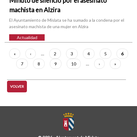
Minuto de silencio por el asesinato
machista en Alzira
El Ayuntamiento de Mislata se ha sumado a la condena por el
asesinato machista de una mujer en Alzira
Actualidad
Paginación
Primera
«
Página
‹
…
Página
2
Página
3
Página
4
Página
5
Página
6
página
anterior
actual
Página
7
Página
8
Página
9
Página
10
…
Siguiente
›
Última
»
página
página
VOLVER