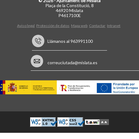
© 2026 - Ajuntament de Mislata
Plaça de la Constitució, 8
46920 Mislata
P4617100E
Aviso legal
Protección de datos
Mapa web
Contactar
Intranet
Llámanos al 963991100
correuciutada@mislata.es