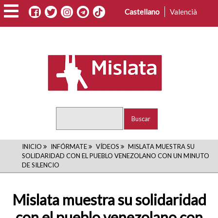
Pasar
Castellano
Valencià
al
contenido
principal
Buscar
RUTA
INICIO
INFÓRMATE
VÍDEOS
MISLATA MUESTRA SU
SOLIDARIDAD CON EL PUEBLO VENEZOLANO CON UN MINUTO
DE
DE SILENCIO
NAVEGACIÓN
Mislata muestra su solidaridad
con el pueblo venezolano con