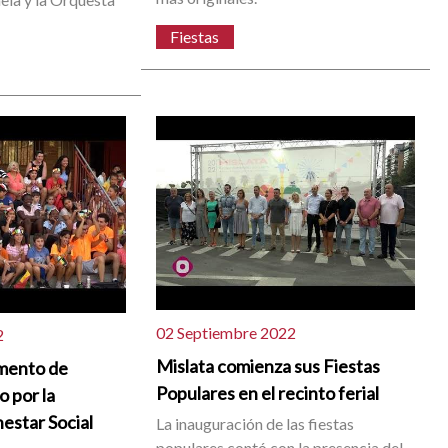
Fiestas
02 Septiembre 2022
2
Mislata comienza sus Fiestas
amento de
Populares en el recinto ferial
 por la
nestar Social
La inauguración de las fiestas
populares contó con la presencia del