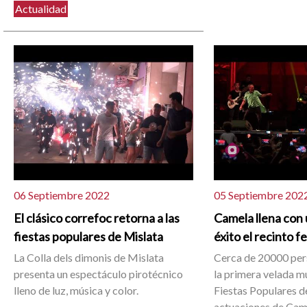
Actualidad
06 Septiembre 2022
05 Septiembre 202
El clásico correfoc retorna a las
Camela llena con
fiestas populares de Mislata
éxito el recinto f
La Colla dels dimonis de Mislata
Cerca de 20000 per
presenta un espectáculo pirotécnico
la primera velada mu
lleno de luz, música y color.
Fiestas Populares d
actuaciones de Cam