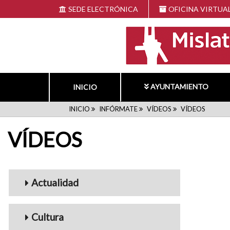
Pasar
SEDE ELECTRÓNICA
OFICINA VIRTUA
al
contenido
principal
AYUNTAMIENTO
INICIO
RUTA
INICIO
INFÓRMATE
VÍDEOS
VÍDEOS
VÍDEOS
DE
NAVEGACIÓN
Menu_Videos
Actualidad
Cultura