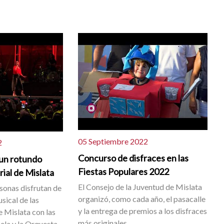
05 Septiembre 2022
2
Concurso de disfraces en las
 un rotundo
Fiestas Populares 2022
erial de Mislata
El Consejo de la Juventud de Mislata
sonas disfrutan de
organizó, como cada año, el pasacalle
sical de las
y la entrega de premios a los disfraces
e Mislata con las
más originales.
ela y la Orquesta