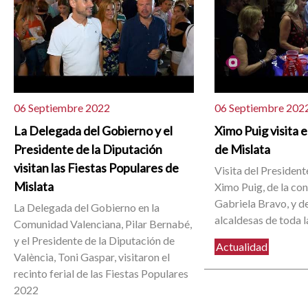
06 Septiembre 2022
06 Septiembre 202
La Delegada del Gobierno y el
Ximo Puig visita e
Presidente de la Diputación
de Mislata
visitan las Fiestas Populares de
Visita del President
Mislata
Ximo Puig, de la con
Gabriela Bravo, y de
La Delegada del Gobierno en la
alcaldesas de toda l
Comunidad Valenciana, Pilar Bernabé,
y el Presidente de la Diputación de
Actualidad
València, Toni Gaspar, visitaron el
recinto ferial de las Fiestas Populares
2022