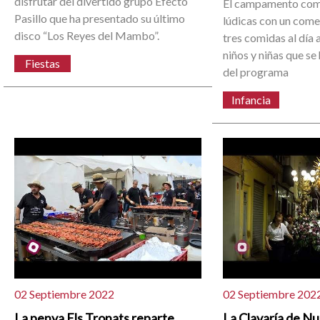
disfrutar del divertido grupo Efecto
El campamento com
Pasillo que ha presentado su último
lúdicas con un come
disco “Los Reyes del Mambo”.
tres comidas al día 
niños y niñas que se
Fiestas
del programa
Infancia
02 Septiembre 2022
02 Septiembre 202
La penya Els Tronats reparte
La Clavaría de N