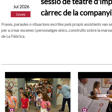
sessió de teatre d'imp
Jul 2026
càrrec de la companyi
Joves
Frases, paraules o situacions escrites pels propis assistents van s
per a crear escenes i personatges únics, construïts sobre la marxa 
de La Fàbrica.