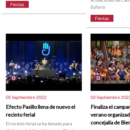
Fiestas
Euforia
Fiestas
05 Septiembre 2022
02 Septiembre 202
Efecto Pasillo llena de nuevo el
Finaliza el camp
recinto ferial
verano organizado
concejalía de Bie
El recinto ferial se ha llenado para