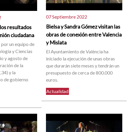
07 Septiembre 2022
2
Bielsa y Sandra Gómez visitan las
los resultados
obras de conexión entre Valencia
inión ciudadana
y Mislata
o por un equipo de
ología y Ciencias
El Ayuntamiento de València ha
lio y agosto de
iniciado la ejecución de unas obras
ración de la
que durarán siete meses y tendrán un
,34) y la
presupuesto de cerca de 800.000
po de gobierno
euros.
Actualidad