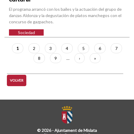
El programa arrancó con los bailes y la actuación del grupo de
danzas Aldonza y la degustación de platos manchegos con el
concurso de gazpachos.
Sociedad
Paginación
Página
1
Página
2
Página
3
Página
4
Página
5
Página
6
Página
7
actual
Página
8
Página
9
…
Siguiente
›
Última
»
página
página
VOLVER
© 2026 - Ajuntament de Mislata