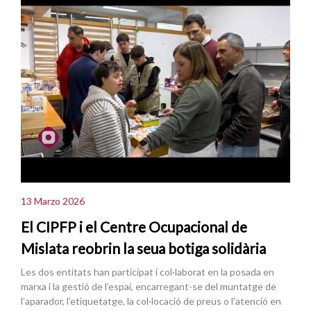
13 Marzo 2026
El CIPFP i el Centre Ocupacional de
Mislata reobrin la seua botiga solidària
Les dos entitats han participat i col·laborat en la posada en
marxa i la gestió de l’espai, encarregant-se del muntatge de
l’aparador, l’etiquetatge, la col·locació de preus o l’atenció en