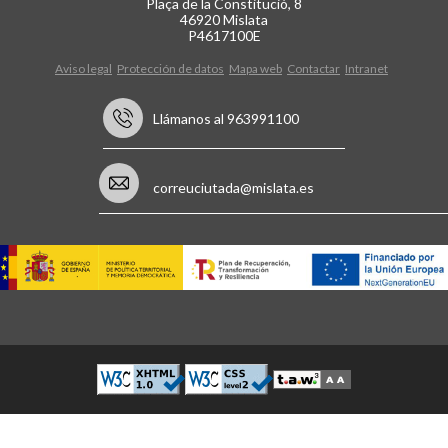
Plaça de la Constitució, 8
46920 Mislata
P4617100E
Aviso legal
Protección de datos
Mapa web
Contactar
Intranet
Llámanos al 963991100
correuciutada@mislata.es