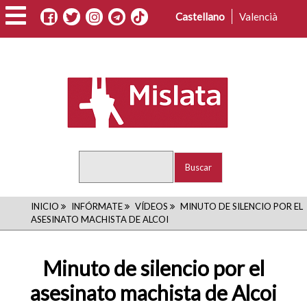
Pasar
Castellano
Valencià
al
contenido
principal
Buscar
RUTA
INICIO
INFÓRMATE
VÍDEOS
MINUTO DE SILENCIO POR EL
ASESINATO MACHISTA DE ALCOI
DE
NAVEGACIÓN
Minuto de silencio por el
asesinato machista de Alcoi