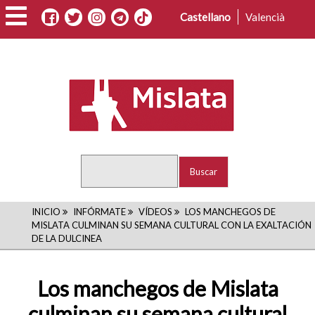
Pasar
Castellano
Valencià
al
contenido
principal
Buscar
RUTA
INICIO
INFÓRMATE
VÍDEOS
LOS MANCHEGOS DE
MISLATA CULMINAN SU SEMANA CULTURAL CON LA EXALTACIÓN
DE
DE LA DULCINEA
NAVEGACIÓN
Los manchegos de Mislata
culminan su semana cultural