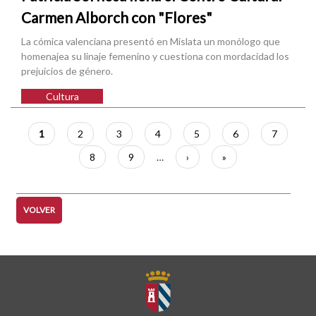
Carmen Alborch con "Flores"
La cómica valenciana presentó en Mislata un monólogo que
homenajea su linaje femenino y cuestiona con mordacidad los
prejuicios de género.
Cultura
Paginación
Página
1
Página
2
Página
3
Página
4
Página
5
Página
6
Página
7
actual
Página
8
Página
9
…
Siguiente
›
Última
»
página
página
VOLVER