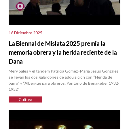
16 Diciembre 2025
La Biennal de Mislata 2025 premia la
memoria obrera y la herida reciente de la
Dana
Mery Sales y el tándem Patricia Gómez–María Jesús González
se llevan los dos galardones de adquisición con “Herida de
barro” y “Albergue para obreros. Pantano de Benagéber 1932-
1952”
Cultura