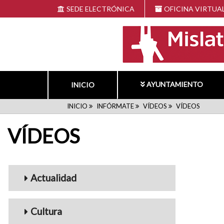
Pasar
SEDE ELECTRÓNICA
OFICINA VIRTUA
al
contenido
principal
AYUNTAMIENTO
INICIO
RUTA
INICIO
INFÓRMATE
VÍDEOS
VÍDEOS
VÍDEOS
DE
NAVEGACIÓN
Menu_Videos
Actualidad
Cultura