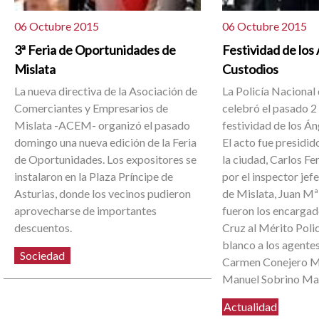
06 Octubre 2015
06 Octubre 2015
3ª Feria de Oportunidades de
Festividad de los
Mislata
Custodios
La nueva directiva de la Asociación de
La Policía Nacional
Comerciantes y Empresarios de
celebró el pasado 2
Mislata -ACEM- organizó el pasado
festividad de los Á
domingo una nueva edición de la Feria
El acto fue presidid
de Oportunidades. Los expositores se
la ciudad, Carlos Fe
instalaron en la Plaza Príncipe de
por el inspector jef
Asturias, donde los vecinos pudieron
de Mislata, Juan Mª
aprovecharse de importantes
fueron los encargad
descuentos.
Cruz al Mérito Polic
blanco a los agente
Sociedad
Carmen Conejero M
Manuel Sobrino Mar
Actualidad