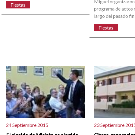
Miguel organizaron
Fiestas
programa de actos r
largo del pasado fi
Fiestas
24 Septiembre 2015
23 Septiembre 201
El alcalde de Mislata es elegido
Obras, reparacion