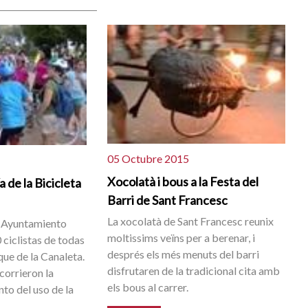
05 Octubre 2015
Xocolatà i bous a la Festa del
a de la Bicicleta
Barri de Sant Francesc
La xocolatà de Sant Francesc reunix
el Ayuntamiento
moltissims veïns per a berenar, i
 ciclistas de todas
després els més menuts del barri
que de la Canaleta.
disfrutaren de la tradicional cita amb
corrieron la
els bous al carrer.
to del uso de la