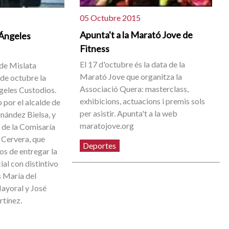
05 Octubre 2015
Apunta't a la Marató Jove de
 Ángeles
Fitness
El 17 d'octubre és la data de la
 de Mislata
Marató Jove que organitza la
 de octubre la
Associació Quera: masterclass,
ngeles Custodios.
exhibicions, actuacions i premis sols
o por el alcalde de
per asistir. Apunta't a la web
rnández Bielsa, y
maratojove.org
e de la Comisaría
 Cervera, que
Deportes
os de entregar la
ial con distintivo
s María del
ayoral y José
tínez.