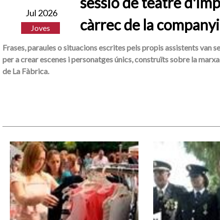
sessió de teatre d'imp
Jul 2026
càrrec de la companyi
Joves
Frases, paraules o situacions escrites pels propis assistents van s
per a crear escenes i personatges únics, construïts sobre la marxa 
de La Fàbrica.