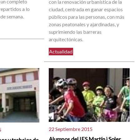
 un completo
con la renovación urbanística de la
epartidos a lo
ciudad, centrada en ganar espacios
n de semana.
públicos para las personas, con más
zonas peatonales y ajardinadas, y
suprimiendo las barreras
arquitectónicas.
Actualidad
22 Septiembre 2015
5
Alumnos del IES Martín i Soler
es y trabajos de