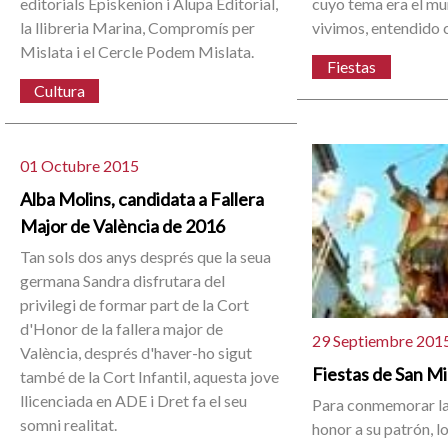
editorials Episkenion i Alupa Editorial,
cuyo tema era el mu
la llibreria Marina, Compromís per
vivimos, entendido
Mislata i el Cercle Podem Mislata.
Fiestas
Cultura
01 Octubre 2015
Alba Molins, candidata a Fallera
Major de València de 2016
Tan sols dos anys després que la seua
germana Sandra disfrutara del
privilegi de formar part de la Cort
d'Honor de la fallera major de
29 Septiembre 201
València, després d'haver-ho sigut
Fiestas de San M
també de la Cort Infantil, aquesta jove
llicenciada en ADE i Dret fa el seu
Para conmemorar la
somni realitat.
honor a su patrón, l