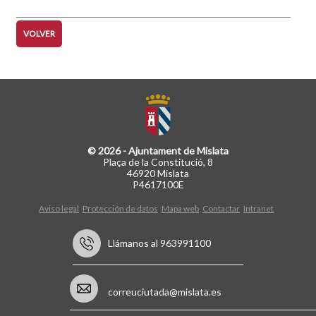
VOLVER
© 2026 - Ajuntament de Mislata
Plaça de la Constitució, 8
46920 Mislata
P4617100E
Aviso legal
Protección de datos
Mapa web
Contactar
Intranet
Llámanos al 963991100
correuciutada@mislata.es