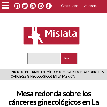
Pasar
Castellano
Valencià
al
contenido
principal
Buscar
RUTA
INICIO
INFÓRMATE
VÍDEOS
MESA REDONDA SOBRE LOS
CÁNCERES GINECOLÓGICOS EN LA FÁBRICA
DE
NAVEGACIÓN
Mesa redonda sobre los
cánceres ginecológicos en La