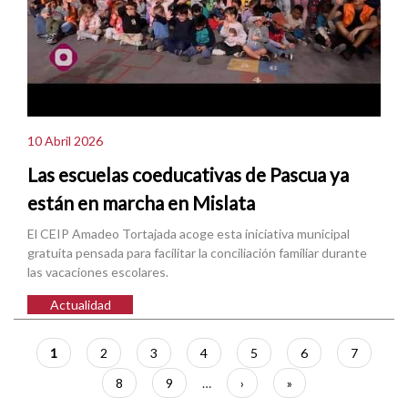
10 Abril 2026
Las escuelas coeducativas de Pascua ya
están en marcha en Mislata
El CEIP Amadeo Tortajada acoge esta iniciativa municipal
gratuita pensada para facilitar la conciliación familiar durante
las vacaciones escolares.
Actualidad
Paginación
Página
1
Página
2
Página
3
Página
4
Página
5
Página
6
Página
7
actual
Página
8
Página
9
…
Siguiente
›
Última
»
página
página