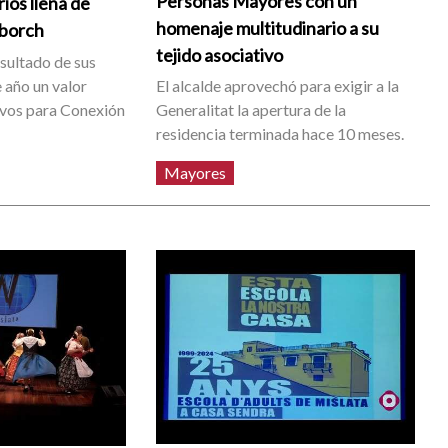
Personas Mayores con un
ios llena de
homenaje multitudinario a su
lborch
tejido asociativo
esultado de sus
e año un valor
El alcalde aprovechó para exigir a la
ivos para Conexión
Generalitat la apertura de la
residencia terminada hace 10 meses.
Mayores