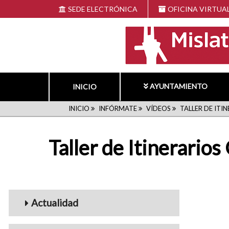
Pasar
SEDE ELECTRÓNICA
OFICINA VIRTUA
al
contenido
principal
AYUNTAMIENTO
INICIO
RUTA
INICIO
INFÓRMATE
VÍDEOS
TALLER DE ITI
DE
Taller de Itinerarios
NAVEGACIÓN
Menu_Videos
Actualidad