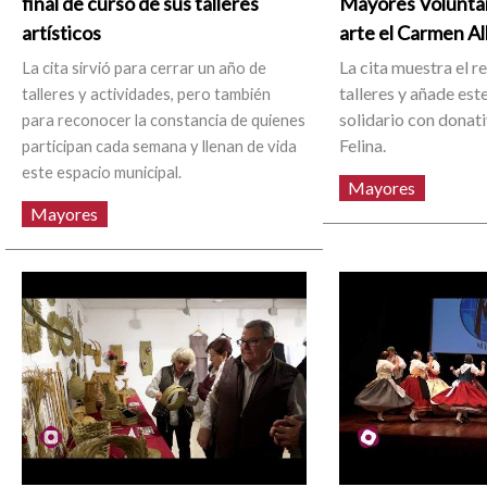
final de curso de sus talleres
Mayores Voluntar
artísticos
arte el Carmen A
La cita muestra el r
La cita sirvió para cerrar un año de
talleres y añade est
talleres y actividades, pero también
solidario con donat
para reconocer la constancia de quienes
Felina.
participan cada semana y llenan de vida
este espacio municipal.
Mayores
Mayores