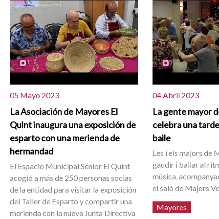
05 Mayo 2023
04 Abril 2023
La Asociación de Mayores El
La gente mayor d
Quint inaugura una exposición de
celebra una tarde
esparto con una merienda de
baile
hermandad
Les i els majors de 
gaudir i ballar al r
El Espacio Municipal Senior El Quint
música, acompanyad
acogió a más de 250 personas socias
el saló de Majors Vo
de la entidad para visitar la exposición
del Taller de Esparto y compartir una
Mayores
merienda con la nueva Junta Directiva