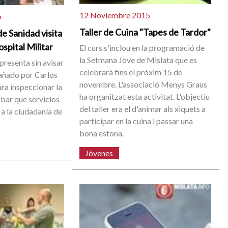
12 Noviembre 2015
5
Taller de Cuina "Tapes de Tardor"
de Sanidad visita
spital Militar
El curs s'inclou en la programació de
la Setmana Jove de Mislata que es
resenta sin avisar
celebrarà fins el pròxim 15 de
añado por Carlos
novembre. L'associació Menys Graus
ra inspeccionar la
ha organitzat esta activitat. L'objectiu
bar qué servicios
del taller era el d'animar als xiquets a
 a la ciudadanía de
participar en la cuina i passar una
bona estona.
Jóvenes