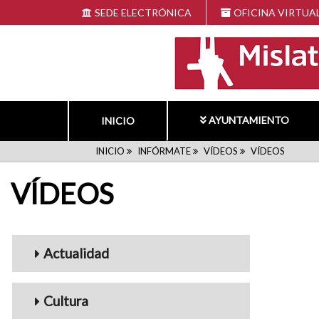
Pasar
SEDE ELECTRÓNICA
OFICINA VIRTUA
al
contenido
principal
AYUNTAMIENTO
INICIO
RUTA
INICIO
INFÓRMATE
VÍDEOS
VÍDEOS
VÍDEOS
DE
NAVEGACIÓN
Menu_Videos
Actualidad
Cultura