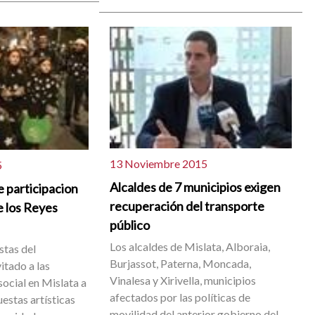
13 Noviembre 2015
5
Alcaldes de 7 municipios exigen
e participacion
recuperación del transporte
e los Reyes
público
Los alcaldes de Mislata, Alboraia,
stas del
Burjassot, Paterna, Moncada,
itado a las
Vinalesa y Xirivella, municipios
social en Mislata a
afectados por las políticas de
estas artísticas
movilidad del anterior gobierno del