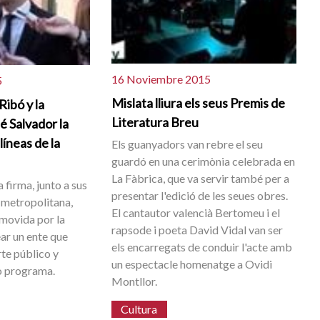
16 Noviembre 2015
5
Mislata lliura els seus Premis de
Ribó y la
Literatura Breu
é Salvador la
líneas de la
Els guanyadors van rebre el seu
guardó en una cerimònia celebrada en
La Fàbrica, que va servir també per a
 firma, junto a sus
presentar l'edició de les seues obres.
 metropolitana,
El cantautor valencià Bertomeu i el
movida por la
rapsode i poeta David Vidal van ser
ar un ente que
els encarregats de conduir l'acte amb
rte público y
un espectacle homenatge a Ovidi
o programa.
Montllor.
Cultura