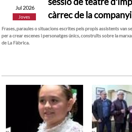
sessió de teatre d'imp
Jul 2026
càrrec de la companyi
Joves
Frases, paraules o situacions escrites pels propis assistents van s
per a crear escenes i personatges únics, construïts sobre la marxa 
de La Fàbrica.